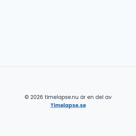
© 2026 timelapse.nu är en del av
Timelapse.se