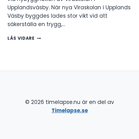
Upplandsväsby. När nya Viraskolan i Upplands
Väsby byggdes lades stor vikt vid att
säkerställa en trygg,…
BYGGTIMELAPSE
LÄS VIDARE
PÅ
VÄDERSKYDD
ÅT
STÄLLNINGSFIRMA
© 2026 timelapse.nu är en del av
Timelapse.se