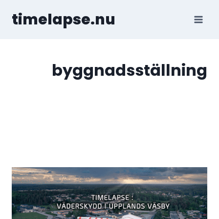
Skip
timelapse.nu
to
content
byggnadsställning