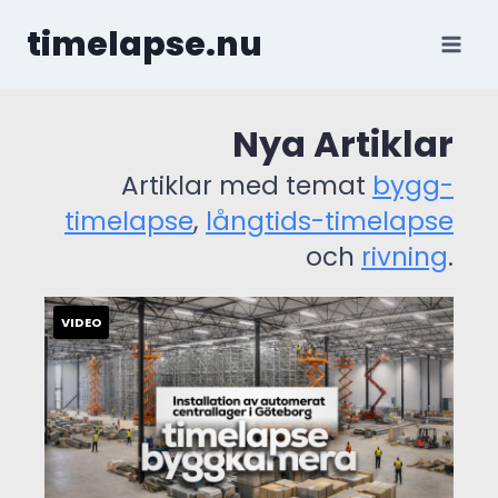
Skip
timelapse.nu
to
content
Nya Artiklar
Artiklar med temat
bygg-
timelapse
,
långtids-timelapse
och
rivning
.