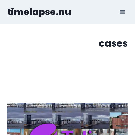
Skip
timelapse.nu
to
content
cases