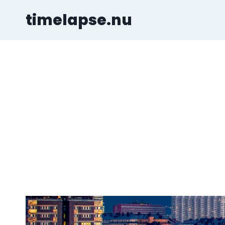
Skip
timelapse.nu
to
content