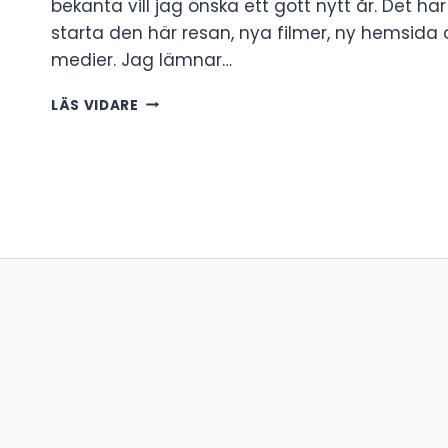
bekanta vill jag önska ett gott nytt år. Det har
starta den här resan, nya filmer, ny hemsida 
medier. Jag lämnar…
GOTT
LÄS VIDARE
NYTT
ÅR!