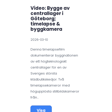
Video: Bygge av
Vid
centrallager i
i St
Göteborg;
tim
timelapse &
byg
byggkamera
2025-1
2026-03-10
I denn
Denna timelapsefilm
byggn
dokumenterar byggnationen
Lingre
av ett högteknologiskt
Björkh
centrallager för en av
Dokum
Sveriges största
2023 o
klädbutikskedjor. Två
etapp
timelapsekameror med
högupplösta stillbildskameror
V
från…
Visa