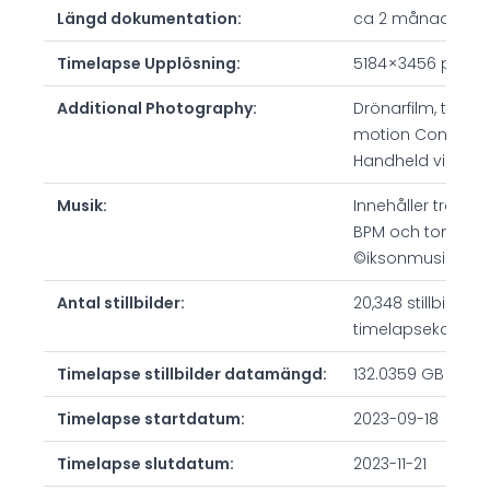
Längd dokumentation:
ca 2 månader
Timelapse Upplösning:
5184 × 3456 pixlar
Additional Photography:
Drönarfilm, timel
motion Controlle
Handheld video
Musik:
Innehåller tre ol
BPM och tonart. 
©iksonmusic
Antal stillbilder:
20,348 stillbilder 
timelapsekamero
Timelapse stillbilder datamängd:
132.0359 GB (exkl
Timelapse startdatum:
2023-09-18
Timelapse slutdatum:
2023-11-21