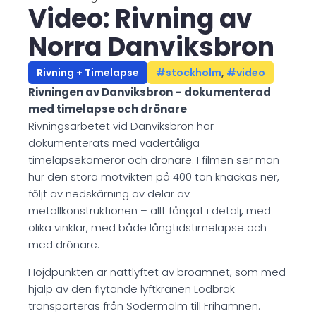
Video: Rivning av
Norra Danviksbron
Rivning + Timelapse
#stockholm
,
#video
Rivningen av Danviksbron – dokumenterad
med timelapse och drönare
Rivningsarbetet vid Danviksbron har
dokumenterats med vädertåliga
timelapsekameror och drönare. I filmen ser man
hur den stora motvikten på 400 ton knackas ner,
följt av nedskärning av delar av
metallkonstruktionen – allt fångat i detalj, med
olika vinklar, med både långtidstimelapse och
med drönare.
Höjdpunkten är nattlyftet av broämnet, som med
hjälp av den flytande lyftkranen Lodbrok
transporteras från Södermalm till Frihamnen.