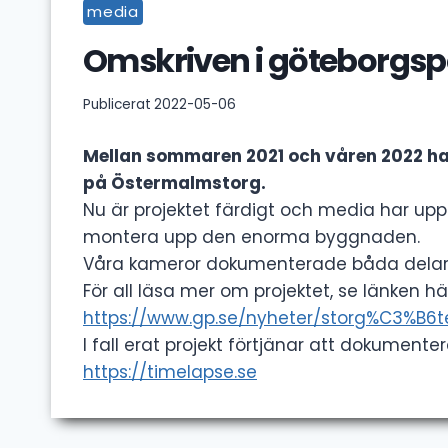
media
Omskriven i göteborgsp
Publicerat
2022-05-06
Mellan sommaren 2021 och våren 2022 ha
på Östermalmstorg.
Nu är projektet färdigt och media har u
montera upp den enorma byggnaden.
Våra kameror dokumenterade båda delarna 
För all läsa mer om projektet, se länken hä
https://www.gp.se/nyheter/storg%C3%B6
I fall erat projekt förtjänar att dokumente
https://timelapse.se