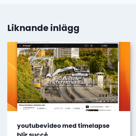
Liknande inlägg
youtubevideo med timelapse
blir succé