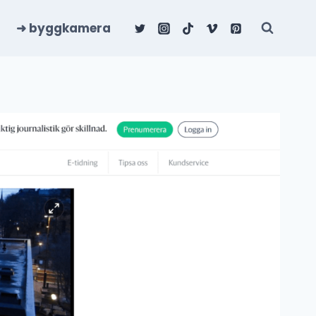
➜ byggkamera