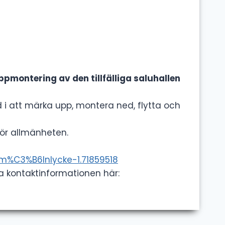
montering av den tillfälliga saluhallen
i att märka upp, montera ned, flytta och
för allmänheten.
m%C3%B6lnlycke-1.71859518
via kontaktinformationen här: