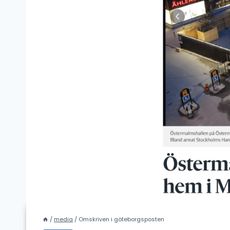
/
media
/
Omskriven i göteborgsposten