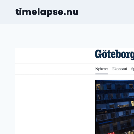
Skip
timelapse.nu
to
content