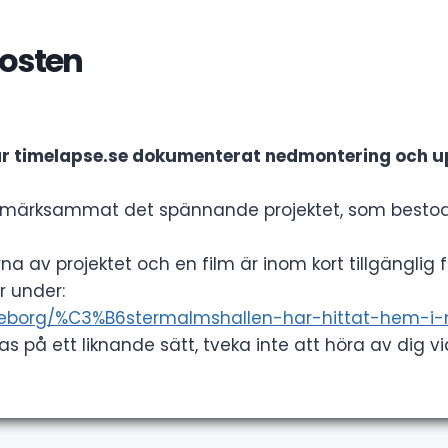
osten
r timelapse.se dokumenterat nedmontering och upp
ppmärksammat det spännande projektet, som bestod 
av projektet och en film är inom kort tillgänglig 
r under:
teborg/%C3%B6stermalmshallen-har-hittat-hem-i-
ras på ett liknande sätt, tveka inte att höra av dig 