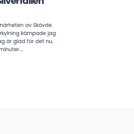
lverfallen
 närheten av Skövde.
förkylning kämpade jag
 är glad för det nu.
minuter….