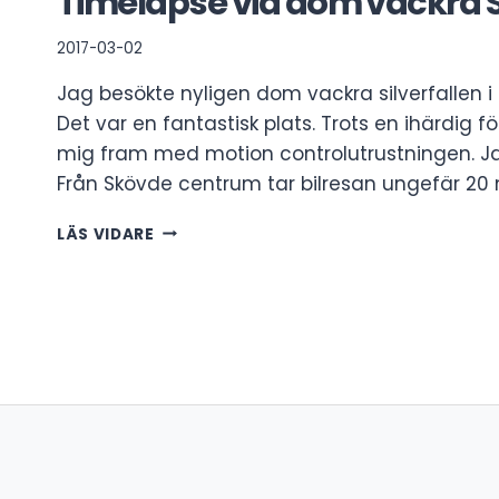
Timelapse vid dom vackra Si
2017-03-02
Jag besökte nyligen dom vackra silverfallen i
Det var en fantastisk plats. Trots en ihärdig 
mig fram med motion controlutrustningen. Jag
Från Skövde centrum tar bilresan ungefär 20 
TIMELAPSE
LÄS VIDARE
VID
DOM
VACKRA
SILVERFALLEN