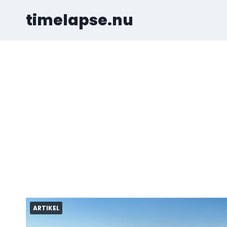
Skip
timelapse.nu
to
content