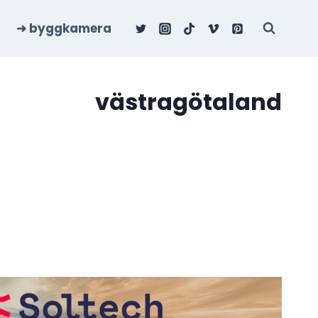
➜ byggkamera
västragötaland