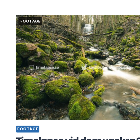
SOLPANELER
GÖTEBORG,
MED
SOLTECH
FOOTAGE