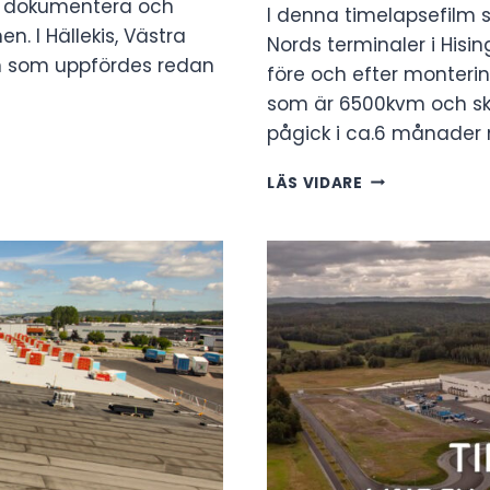
t dokumentera och
I denna timelapsefilm 
n. I Hällekis, Västra
Nords terminaler i Hisi
en som uppfördes redan
före och efter monteri
som är 6500kvm och s
pågick i ca.6 månader
VIDEO:
LÄS VIDARE
MONTERING
SOLPANELER
GÖTEBORG