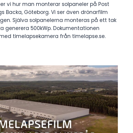
ser vi hur man monterar solpaneler på Post
ngs Backa, Göteborg. Vi ser även drönarfilm
ngen. Själva solpanelerna monteras på ett tak
ka generera 500kWp. Dokumentationen
 med timelapsekamera från timelapse.se.