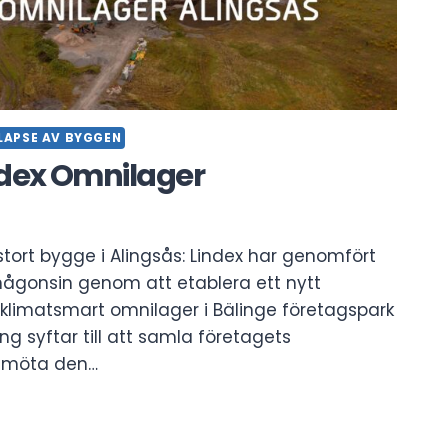
LAPSE AV BYGGEN
ndex Omnilager
stort bygge i Alingsås: Lindex har genomfört
 någonsin genom att etablera ett nytt
limatsmart omnilager i Bälinge företagspark
ng syftar till att samla företagets
h möta den…