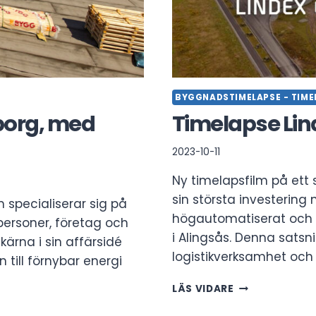
BYGGNADSTIMELAPSE - TIME
borg, med
Timelapse Li
2023-10-11
Ny timelapsfilm på ett 
sin största investering
 specialiserar sig på
högautomatiserat och k
personer, företag och
i Alingsås. Denna satsni
ärna i sin affärsidé
logistikverksamhet oc
 till förnybar energi
TIMELAPSE
LÄS VIDARE
LINDEX
OMNILAGER