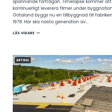
spännande förfrågan. Timelapse kommer at
kontinuerligt leverera filmer under byggnatione
Götaland byggs nu en tillbyggnad till fabrik
1978. Här ska nästa generation av…
TIMELAPSE
LÄS VIDARE
FÖR
PAROC
I
HÄLLEKIS