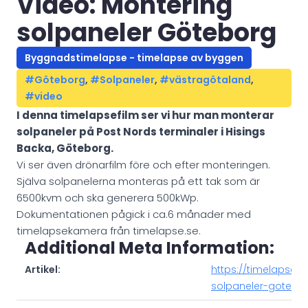
Video: Montering
solpaneler Göteborg
Byggnadstimelapse - timelapse av byggen
#Göteborg
,
#Solpaneler
,
#västragötaland
,
#video
I denna timelapsefilm ser vi hur man monterar
solpaneler på Post Nords terminaler i Hisings
Backa, Göteborg.
Vi ser även drönarfilm före och efter monteringen.
Själva solpanelerna monteras på ett tak som är
6500kvm och ska generera 500kWp.
Dokumentationen pågick i ca.6 månader med
timelapsekamera från timelapse.se.
Additional Meta Information:
Artikel:
https://timelapse.n
solpaneler-gotebo