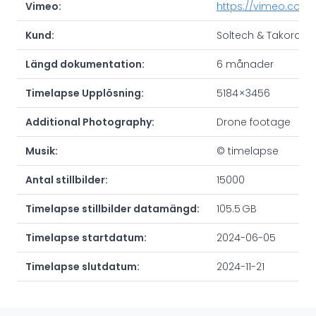
Vimeo:
https://vimeo.com/
Kund:
Soltech & Takoram
Längd dokumentation:
6 månader
Timelapse Upplösning:
5184 × 3456
Additional Photography:
Drone footage
Musik:
© timelapse
Antal stillbilder:
15000
Timelapse stillbilder datamängd:
105.5 GB
Timelapse startdatum:
2024-06-05
Timelapse slutdatum:
2024-11-21